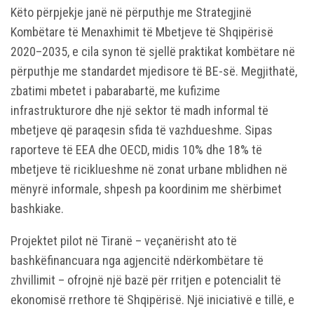
Këto përpjekje janë në përputhje me Strategjinë
Kombëtare të Menaxhimit të Mbetjeve të Shqipërisë
2020–2035, e cila synon të sjellë praktikat kombëtare në
përputhje me standardet mjedisore të BE-së. Megjithatë,
zbatimi mbetet i pabarabartë, me kufizime
infrastrukturore dhe një sektor të madh informal të
mbetjeve që paraqesin sfida të vazhdueshme. Sipas
raporteve të EEA dhe OECD, midis 10% dhe 18% të
mbetjeve të riciklueshme në zonat urbane mblidhen në
mënyrë informale, shpesh pa koordinim me shërbimet
bashkiake.
Projektet pilot në Tiranë – veçanërisht ato të
bashkëfinancuara nga agjencitë ndërkombëtare të
zhvillimit – ofrojnë një bazë për rritjen e potencialit të
ekonomisë rrethore të Shqipërisë. Një iniciativë e tillë, e