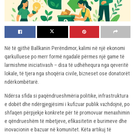
Në të gjithë Ballkanin Perëndimor, kalimi në një ekonomi
qarkulluese po merr formë ngadalë përmes një game të
larmishme iniciativash – disa të udhëhequra nga qeveritë
lokale, të tjera nga shoqëria civile, bizneset ose donatorët
ndërkombëtarë.
Ndërsa sfida si paqëndrueshmëria politike, infrastruktura
e dobët dhe ndërgjegjësimi i kufizuar publik vazhdojnë, po
shfaqen përpjekje konkrete për të promovuar menaxhimin
e qëndrueshëm të mbetjeve, efikasitetin e burimeve dhe
inovacionin e bazuar në komunitet. Këta artikuj të