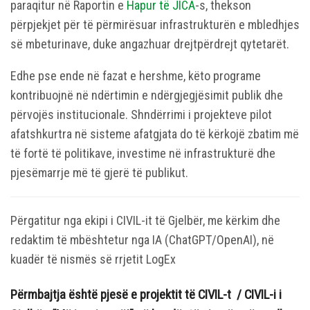
paraqitur në Raportin e
Hapur të JICA
-s, thekson
përpjekjet për të përmirësuar infrastrukturën e mbledhjes
së mbeturinave, duke angazhuar drejtpërdrejt qytetarët.
Edhe pse ende në fazat e hershme, këto programe
kontribuojnë në ndërtimin e ndërgjegjësimit publik dhe
përvojës institucionale. Shndërrimi i projekteve pilot
afatshkurtra në sisteme afatgjata do të kërkojë zbatim më
të fortë të politikave, investime në infrastrukturë dhe
pjesëmarrje më të gjerë të publikut.
Përgatitur nga ekipi i CIVIL-it të Gjelbër, me kërkim dhe
redaktim të mbështetur nga IA (ChatGPT/OpenAI), në
kuadër të nismës së rrjetit LogEx
Përmbajtja është pjesë e projektit të CIVIL-t / CIVIL-i i