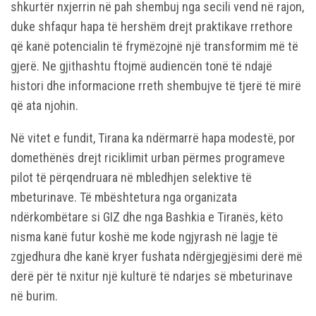
shkurtër nxjerrin në pah shembuj nga secili vend në rajon,
duke shfaqur hapa të hershëm drejt praktikave rrethore
që kanë potencialin të frymëzojnë një transformim më të
gjerë. Ne gjithashtu ftojmë audiencën tonë të ndajë
histori dhe informacione rreth shembujve të tjerë të mirë
që ata njohin.
Në vitet e fundit, Tirana ka ndërmarrë hapa modestë, por
domethënës drejt riciklimit urban përmes programeve
pilot të përqendruara në mbledhjen selektive të
mbeturinave. Të mbështetura nga organizata
ndërkombëtare si GIZ dhe nga Bashkia e Tiranës, këto
nisma kanë futur koshë me kode ngjyrash në lagje të
zgjedhura dhe kanë kryer fushata ndërgjegjësimi derë më
derë për të nxitur një kulturë të ndarjes së mbeturinave
në burim.