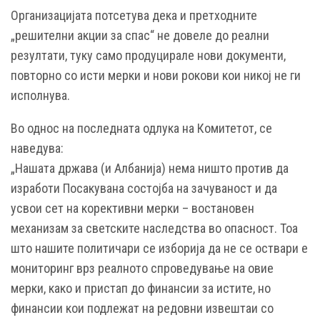
Организацијата потсетува дека и претходните
„решителни акции за спас“ не довеле до реални
резултати, туку само продуцирале нови документи,
повторно со исти мерки и нови рокови кои никој не ги
исполнува.
Во однос на последната одлука на Комитетот, се
наведува:
„Нашата држава (и Албанија) нема ништо против да
изработи Посакувана состојба на зачуваност и да
усвои сет на корективни мерки – востановен
механизам за светските наследства во опасност. Тоа
што нашите политичари се изборија да не се оствари е
мониторинг врз реалното спроведување на овие
мерки, како и пристап до финансии за истите, но
финансии кои подлежат на редовни извештаи со