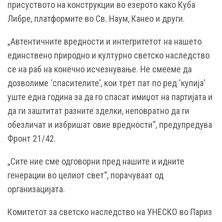
присуството на конструкции во езерото како Куба
Либре, платформите во Св. Наум, Канео и други.
„Автентичните вредности и интегритетот на нашето
единствено природно и културно светско наследство
се на раб на конечно исчезнување. Не смееме да
дозволиме ‘спасителите’, кои трет пат по ред ‘купија’
уште една година за да го спасат имиџот на партијата и
да ги заштитат разните зделки, неповратно да ги
обезличат и избришат овие вредности“, предупредува
Фронт 21/42.
„Сите ние сме одговорни пред нашите и идните
генерации во целиот свет“, порачуваат од
организацијата.
Комитетот за светско наследство на УНЕСКО во Париз