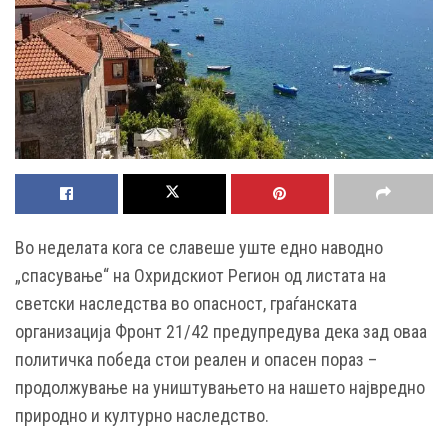
Во неделата кога се славеше уште едно наводно
„спасување“ на Охридскиот Регион од листата на
светски наследства во опасност, граѓанската
организација Фронт 21/42 предупредува дека зад оваа
политичка победа стои реален и опасен пораз –
продолжување на уништувањето на нашето највредно
природно и културно наследство.