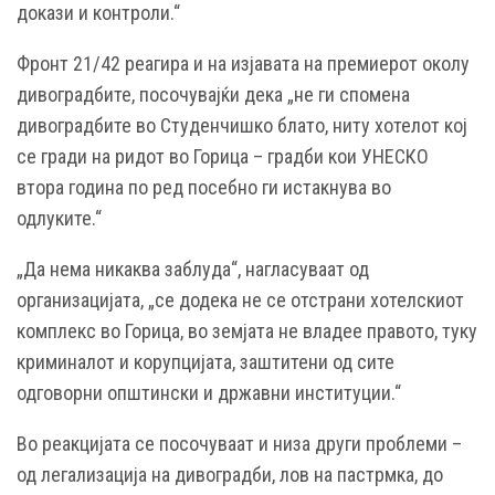
докази и контроли.“
Фронт 21/42 реагира и на изјавата на премиерот околу
дивоградбите, посочувајќи дека „не ги спомена
дивоградбите во Студенчишко блато, ниту хотелот кој
се гради на ридот во Горица – градби кои УНЕСКО
втора година по ред посебно ги истакнува во
одлуките.“
„Да нема никаква заблуда“, нагласуваат од
организацијата, „се додека не се отстрани хотелскиот
комплекс во Горица, во земјата не владее правото, туку
криминалот и корупцијата, заштитени од сите
одговорни општински и државни институции.“
Во реакцијата се посочуваат и низа други проблеми –
од легализација на дивоградби, лов на пастрмка, до