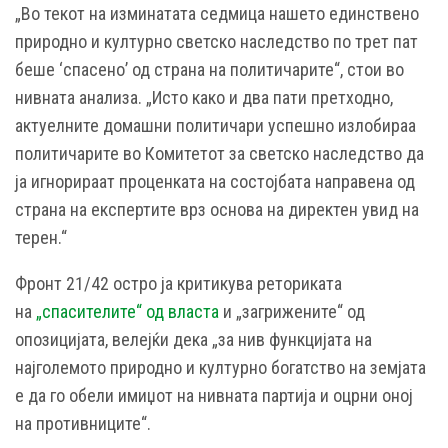
„Во текот на изминатата седмица нашето единствено
природно и културно светско наследство по трет пат
беше ‘спасено’ од страна на политичарите“, стои во
нивната анализа. „Исто како и два пати претходно,
актуелните домашни политичари успешно излобираа
политичарите во Комитетот за светско наследство да
ја игнорираат проценката на состојбата направена од
страна на експертите врз основа на директен увид на
терен.“
Фронт 21/42 остро ја критикува реториката
на
„спасителите“ од власта
и „загрижените“ од
опозицијата, велејќи дека „за нив функцијата на
најголемото природно и културно богатство на земјата
е да го обели имиџот на нивната партија и оцрни оној
на противниците“.