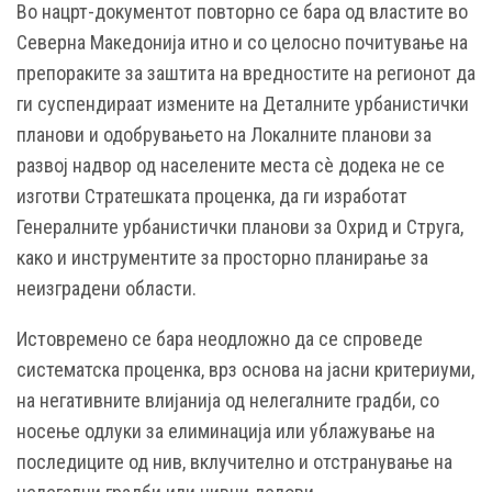
Во нацрт-документот повторно се бара од властите во
Северна Македонија итно и со целосно почитување на
препораките за заштита на вредностите на регионот да
ги суспендираат измените на Деталните урбанистички
планови и одобрувањето на Локалните планови за
развој надвор од населените места сè додека не се
изготви Стратешката проценка, да ги изработат
Генералните урбанистички планови за Охрид и Струга,
како и инструментите за просторно планирање за
неизградени области.
Истовремено се бара неодложно да се спроведе
систематска проценка, врз основа на јасни критериуми,
на негативните влијанија од нелегалните градби, со
носење одлуки за елиминација или ублажување на
последиците од нив, вклучително и отстранување на