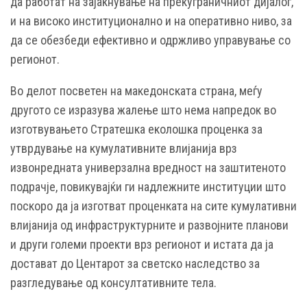
да работат на зајакнување на прекуграничниот дијалог,
и на високо институционално и на оперативно ниво, за
да се обезбеди ефективно и одржливо управување со
регионот.
Во делот посветен на македонската страна, меѓу
другото се изразува жалење што нема напредок во
изготвувањето Стратешка еколошка проценка за
утврдување на кумулативните влијанија врз
извонредната универзална вредност на заштитеното
подрачје, повикувајќи ги надлежните институции што
поскоро да ја изготват проценката на сите кумулативни
влијанија од инфраструктурните и развојните планови
и други големи проекти врз регионот и истата да ја
достават до Центарот за светско наследство за
разгледување од консултативните тела.