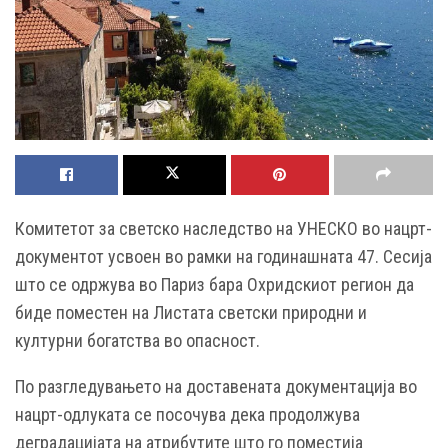
Комитетот за светско наследство на УНЕСКО во нацрт-
документот усвоен во рамки на годинашната 47. Сесија
што се одржува во Париз бара Охридскиот регион да
биде поместен на Листата светски природни и
културни богатства во опасност.
По разгледувањето на доставената документација во
нацрт-одлуката се посочува дека продолжува
деградацијата на атрибутите што го поместија