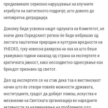
предизвикале сериозно нарушување на клучните
атрибути на заптитеното подрачје, што довело до
неповратна деградација.
Доколку биде усвоена нацрт-одлуката на Комитетот, не
значи дека Охридскиот регион ќе биде избришан од
листата заштитени природни и културни вредности на
УНЕСКО, туку извесна разврска на она на што беше
укажувано години наназад од страна на експертите и
критичката јавност, како несоодветно однесување кон
брендот признаен од светот.
Дел од експертите се на став дека тоа е вистинскиот
начин што ќе отвори повеќе можности државата,
институциите, градот да добијат помош, искуства и
механизми на Светската организација во наредните
активности за надминување на проблемите што