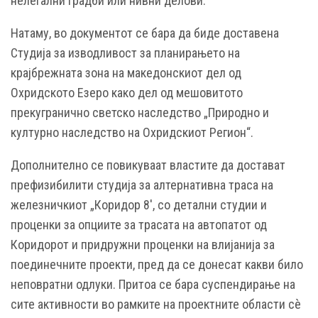
нелегални градби или нивни делови.
Натаму, во документот се бара да биде доставена
Студија за изводливост за планирањето на
крајбрежната зона на македонскиот дел од
Охридското Езеро како дел од мешовитото
прекугранично светско наследство „Природно и
културно наследство на Охридскиот Регион“.
Дополнително се повикуваат властите да достават
префизибилити студија за алтернативна траса на
железничкиот „Коридор 8′, со детални студии и
проценки за опциите за трасата на автопатот од
Коридорот и придружни проценки на влијанија за
поединечните проекти, пред да се донесат какви било
неповратни одлуки. Притоа се бара суспендирање на
сите активности во рамките на проектните области сè