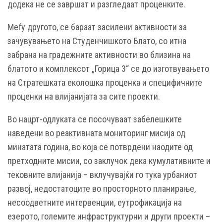
додека не се завршат и разгледаат проценките.
Меѓу другото, се бараат засилени активности за
зачувувањето на Студенчишкото Блато, со итна
забрана на градежните активности во близина на
блатото и комплексот „Горица 3“ се до изготвувањето
на Стратешката еколошка проценка и специфичните
проценки на влијанијата за сите проекти.
Во нацрт-одлуката се посочуваат забелешките
наведени во реактивната мониторинг мисија од
минатата година, во која се потврдени наодите од
претходните мисии, со заклучок дека кумулативните и
тековните влијанија – вклучувајќи го тука урбаниот
развој, недостатоците во просторното планирање,
несоодветните интервенции, еутрофикација на
езерото, големите инфраструктурни и други проекти –