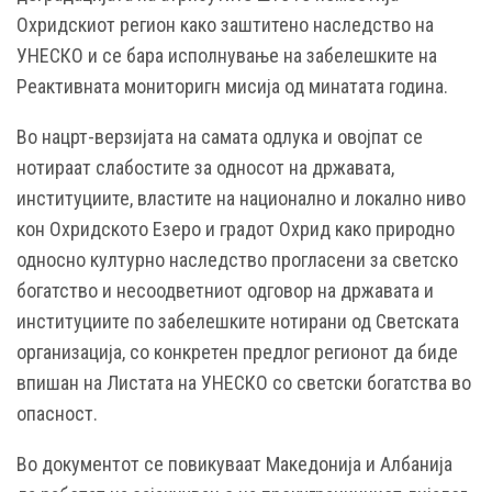
Охридскиот регион како заштитено наследство на
УНЕСКО и се бара исполнување на забелешките на
Реактивната мониторигн мисија од минатата година.
Во нацрт-верзијата на самата одлука и овојпат се
нотираат слабостите за односот на државата,
институциите, властите на национално и локално ниво
кон Охридското Езеро и градот Охрид како природно
односно културно наследство прогласени за светско
богатство и несоодветниот одговор на државата и
институциите по забелешките нотирани од Светската
организација, со конкретен предлог регионот да биде
впишан на Листата на УНЕСКО со светски богатства во
опасност.
Во документот се повикуваат Македонија и Албанија