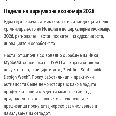
Недела на циркуларна економија 2026
Една од најзначајните активности на заедницата беше
организирањето на
Неделата на циркуларна економија
2026
, регионален настан посветен на одржливоста,
иновациите и соработката.
Настанот започна со воведно обраќање на
Ники
Мурсели
, основачка на DYVO Lab, која ги сподели
искуствата од иницијативата „Prishtina Sustainable
Design Week“. Преку работилници и практични
активности беше демонстрирано како младите
професионалци и студенти можат активно да
придонесат во решавањето на еколошките
предизвици преку дизајнерско размислување и
намалување на отпадот.