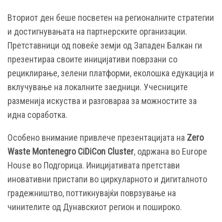
Вториот ден беше посветен на регионалните стратегии
и достигнувањата на партнерските организации.
Претставници од повеќе земји од Западен Балкан ги
презентираа своите иницијативи поврзани со
рециклирање, зелени платформи, еколошка едукација и
вклучување на локалните заедници. Учесниците
разменија искуства и разговараа за можностите за
идна соработка.
Особено внимание привлече презентацијата на
Zero
Waste Montenegro CiDiCon Cluster
, одржана во Europe
House во Подгорица. Иницијативата претстави
иновативни пристапи во циркуларното и дигиталното
градежништво, поттикнувајќи поврзување на
чинителите од Дунавскиот регион и пошироко.