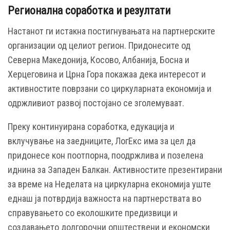
Регионална соработка и резултати
Настанот ги истакна постигнувањата на партнерските
организации од целиот регион. Придонесите од
Северна Македонија, Косово, Албанија, Босна и
Херцеговина и Црна Гора покажаа дека интересот и
активностите поврзани со циркуларната економија и
одржливиот развој постојано се зголемуваат.
Преку континуирана соработка, едукација и
вклучување на заедниците, ЛогЕкс има за цел да
придонесе кон поотпорна, поодржлива и позелена
иднина за Западен Балкан. Активностите презентирани
за време на Неделата на циркуларна економија уште
еднаш ја потврдија важноста на партнерствата во
справувањето со еколошките предизвици и
создавањето долгорочни општествени и економски