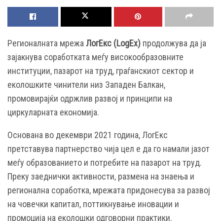
Регионалната мрежа
ЛогЕкс (LogEx)
продолжува да ја
зајакнува соработката меѓу високообразовните
институции, пазарот на труд, граѓанскиот сектор и
еколошките чинители низ Западен Балкан,
промовирајќи одржлив развој и принципи на
циркуларната економија.
Основана во декември 2021 година, ЛогЕкс
претставува партнерство чија цел е да го намали јазот
меѓу образованието и потребите на пазарот на труд.
Преку заеднички активности, размена на знаења и
регионална соработка, мрежата придонесува за развој
на човечки капитал, поттикнување иновации и
промоција на еколошки одговорни практики.