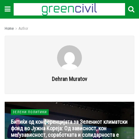
Home
Author
Dehran Muratov
ЗЕЛЕНИ ПОЛИТИКИ
Битиќи од конференцијата за Зелениот климатски
фонд во Јужна Кореја: Од зависност, кон
меѓузависност, соработката и солидарноста е