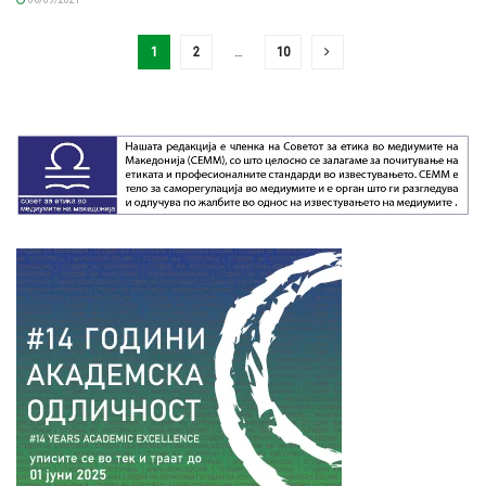
1
2
…
10