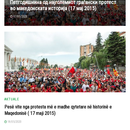
Петгодишнина од најголемиот граѓански протест
во македонската историја (17 мај 2015)
17/05/2020
AKTUALE
Pesë vite nga protesta më e madhe qytetare në historinë e
Maqedonisë ( 17 maji 2015)
18/05/2020