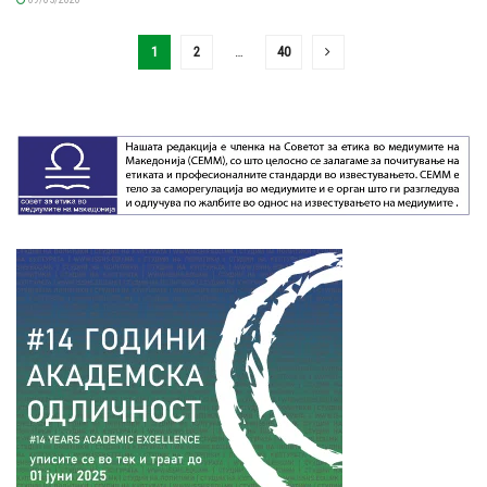
1
2
…
40