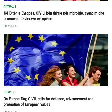
AKTUALE
Në Ditën e Evropës, CIVILi bën thirrje për mbrojtje, avancim dhe
promovim të vlerave evropiane
09/05/2020
CURRENT
On Europe Day, CIVIL calls for defence, advancement and
promotion of European values
09/05/2020