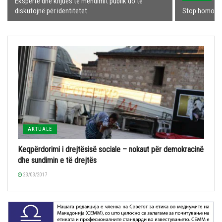
Ekspertë dhë krijues të mendimit publik do të
diskutojnë për identitetet
Stop homofob
AKTUALE
Keqpërdorimi i drejtësisë sociale – nokaut për demokracinë
dhe sundimin e të drejtës
23/03/2017