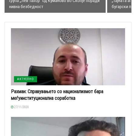
група „Лев Тахор“ од Куманово во Скопје поради
„Тајната аге
нивна безбедност
бугарски пр
АКТУЕЛНО
Рахман: Справувањето со национализмот бара
меѓуинституционална соработка
27/11/2020