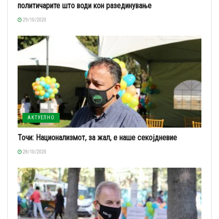
политичарите што води кон разединување
29/10/2020
АКТУЕЛНО
Точи: Национализмот, за жал, е наше секојдневие
28/10/2020