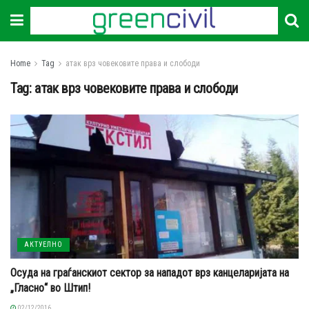
Home
Tag
атак врз човековите права и слободи
Tag:
атак врз човековите права и слободи
АКТУЕЛНО
Осуда на граѓанскиот сектор за нападот врз канцеларијата на
„Гласно“ во Штип!
02/12/2016