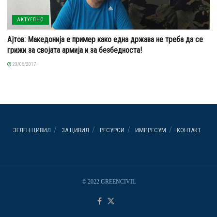
АКТУЕЛНО
Ајтов: Македонија е пример како една држава не треба да се
грижи за својата армија и за безбедноста!
23/05/2017
ЗЕЛЕН ЦИВИЛ
ЗА ЦИВИЛ
РЕСУРСИ
ИМПРЕСУМ
КОНТАКТ
© 2022 GREENCIVIL