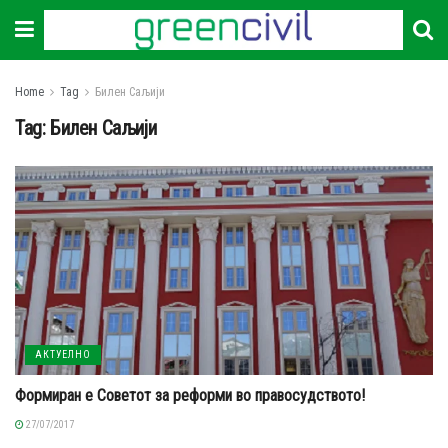
Home
Tag
Билен Саљији
Tag:
Билен Саљији
АКТУЕЛНО
Формиран е Советот за реформи во правосудството!
27/07/2017