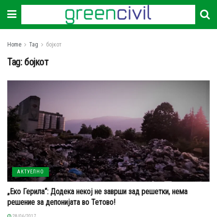
Home
Tag
бојкот
Tag:
бојкот
АКТУЕЛНО
„Еко Герила“: Додека некој не заврши зад решетки, нема
решение за депонијата во Тетово!
28/06/2017