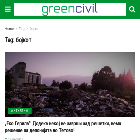
Home
Tag
бојкот
Tag:
бојкот
АКТУЕЛНО
„Еко Герила“: Додека некој не заврши зад решетки, нема
решение за депонијата во Тетово!
28/06/2017