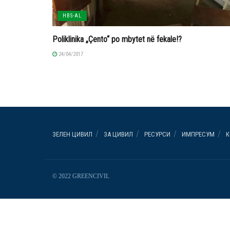
HBS-AL
Poliklinika „Çento“ po mbytet në fekale!?
24/04/2017
ЗЕЛЕН ЦИВИЛ
ЗА ЦИВИЛ
РЕСУРСИ
ИМПРЕСУМ
К
© 2022 GREENCIVIL