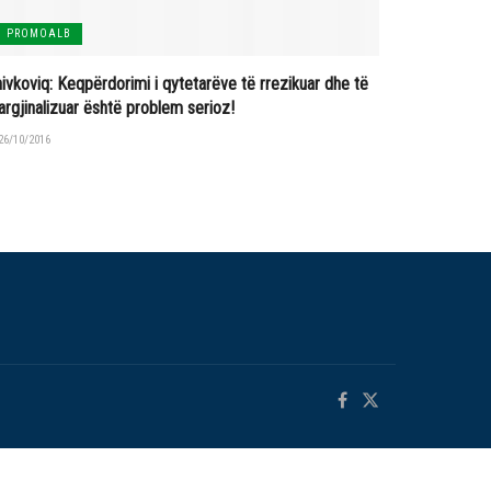
PROMOALB
ivkoviq: Keqpërdorimi i qytetarëve të rrezikuar dhe të
rgjinalizuar është problem serioz!
26/10/2016