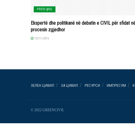
PRESS @SQ
Ekspertë dhe politikanë në debatin e CIVIL për sfidat n
procesin zgjedhor
10/11/2016
ЗЕЛЕН ЦИВИЛ
ЗА ЦИВИЛ
РЕСУРСИ
ИМПРЕСУМ
К
© 2022 GREENCIVIL