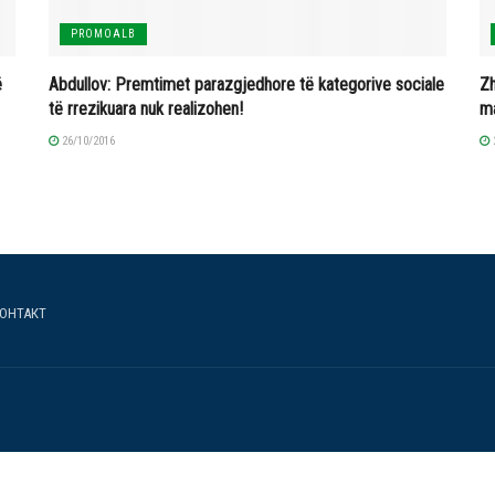
PROMOALB
ë
Abdullov: Premtimet parazgjedhore të kategorive sociale
Zh
të rrezikuara nuk realizohen!
ma
26/10/2016
ОНТАКТ