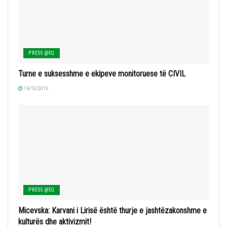
PRESS @SQ
Turne e suksesshme e ekipeve monitoruese të CIVIL
16/10/2016
PRESS @SQ
Micevska: Karvani i Lirisë është thurje e jashtëzakonshme e
kulturës dhe aktivizmit!