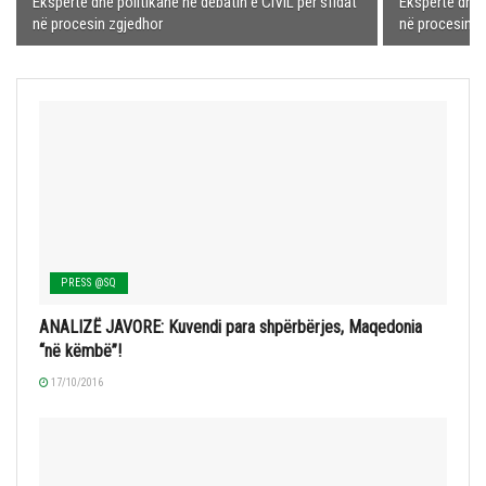
Ekspertë dhe politikanë në debatin e CIVIL për sfidat
Ekspertë dhe p
në procesin zgjedhor
në procesin z
PRESS @SQ
ANALIZË JAVORE: Kuvendi para shpërbërjes, Maqedonia
“në këmbë”!
17/10/2016