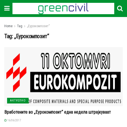
Home
Tag
„Еурокомпозит“
Tag:
„Еурокомпозит“
АКТУЕЛНО
Вработените во „Еурокомпозит“ една недела штрајкуваат
16/06/2017