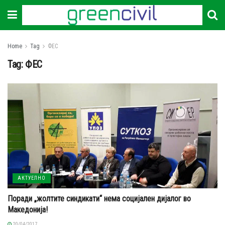
Home
Tag
ФЕС
Tag:
ФЕС
АКТУЕЛНО
Поради „жолтите синдикати“ нема социјален дијалог во
Македонија!
20/04/2017