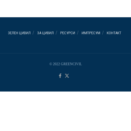
ЗЕЛЕН ЦИВИЛ
ЗА ЦИВИЛ
РЕСУРСИ
ИМПРЕСУМ
КОНТАКТ
© 2022 GREENCIVIL