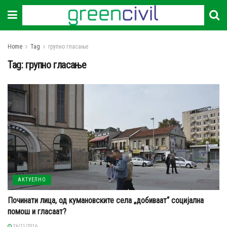
Home
Tag
групно гласање
Tag:
групно гласање
АКТУЕЛНО
Починати лица, од кумановските села „добиваат“ социјална
помош и гласаат?
26/11/2016