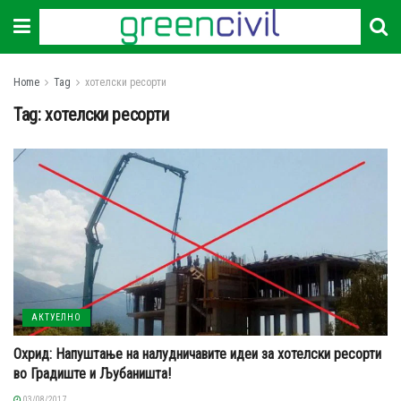
Home
Tag
хотелски ресорти
Tag:
хотелски ресорти
АКТУЕЛНО
Охрид: Напуштање на налудничавите идеи за хотелски ресорти
во Градиште и Љубаништа!
03/08/2017