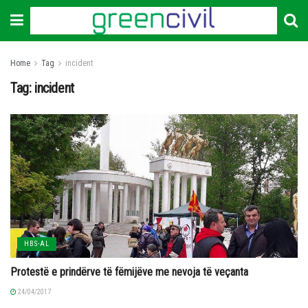
Home
Tag
incident
Tag:
incident
HBS-AL
Protestë e prindërve të fëmijëve me nevoja të veçanta
24/04/2017