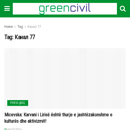
Home
Tag
Канал 77
Tag:
Канал 77
PRESS @SQ
Micevska: Karvani i Lirisë është thurje e jashtëzakonshme e
kulturës dhe aktivizmit!
04/10/2016