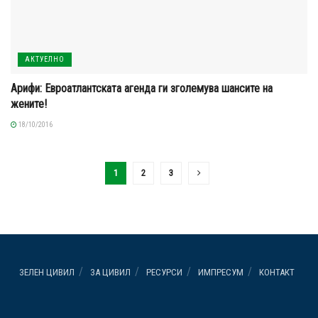
АКТУЕЛНО
Арифи: Евроатлантската агенда ги зголемува шансите на
жените!
18/10/2016
1
2
3
ЗЕЛЕН ЦИВИЛ
ЗА ЦИВИЛ
РЕСУРСИ
ИМПРЕСУМ
КОНТАКТ