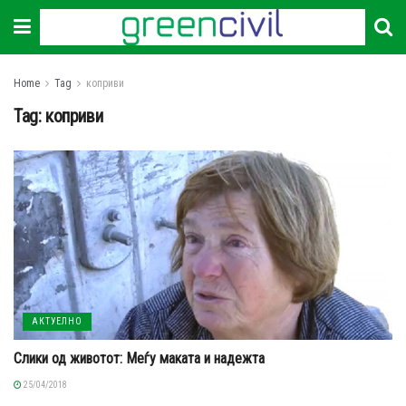
Home
Tag
коприви
Tag:
коприви
АКТУЕЛНО
Слики од животот: Меѓу маката и надежта
25/04/2018