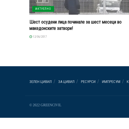
АКТУЕЛНО
Шест осудени лица починале за шест месеци во
македонските затвори!
12/06/2017
ЗЕЛЕН ЦИВИЛ
ЗА ЦИВИЛ
РЕСУРСИ
ИМПРЕСУМ
К
© 2022 GREENCIVIL