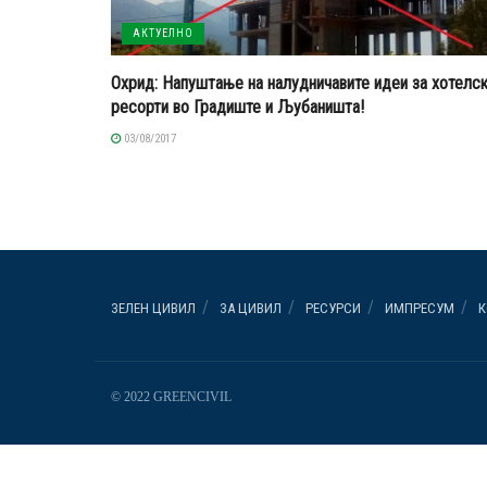
АКТУЕЛНО
Охрид: Напуштање на налудничавите идеи за хотелс
ресорти во Градиште и Љубаништа!
03/08/2017
ЗЕЛЕН ЦИВИЛ
ЗА ЦИВИЛ
РЕСУРСИ
ИМПРЕСУМ
К
© 2022 GREENCIVIL