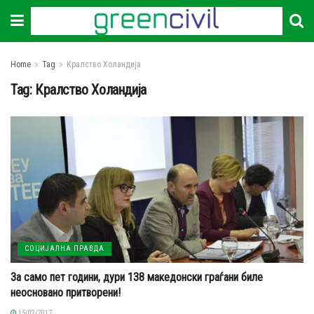
Home
Tag
Кралство Холандија
Tag:
Кралство Холандија
СОЦИЈАЛНА ПРАВДА
За само пет години, дури 138 македонски граѓани биле
неосновано притворени!
15/02/2017