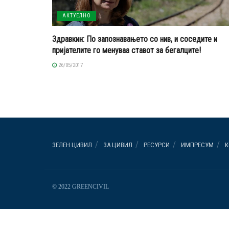
АКТУЕЛНО
Здравкин: По запознавањето со нив, и соседите и
пријателите го менуваа ставот за бегалците!
26/05/2017
ЗЕЛЕН ЦИВИЛ
ЗА ЦИВИЛ
РЕСУРСИ
ИМПРЕСУМ
К
© 2022 GREENCIVIL