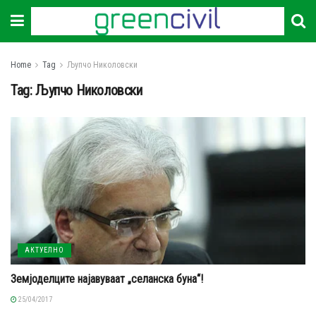
Home
Tag
Љупчо Николовски
Tag:
Љупчо Николовски
АКТУЕЛНО
Земјоделците најавуваат „селанска буна“!
25/04/2017