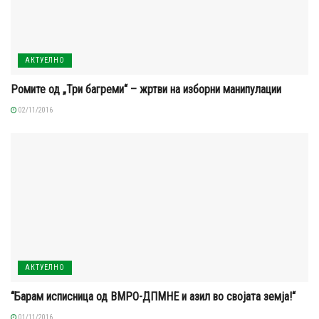
АКТУЕЛНО
Ромите од „Три багреми“ – жртви на изборни манипулации
02/11/2016
АКТУЕЛНО
“Барам исписница од ВМРО-ДПМНЕ и азил во својата земја!“
01/11/2016