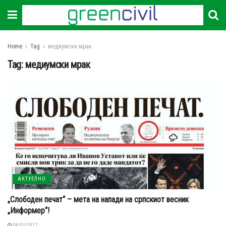
Home
Tag
медиумски мрак
Tag:
медиумски мрак
АКТУЕЛНО
„Слободен печат“ – мета на напади на српскиот весник
„Информер“!
08/05/2017