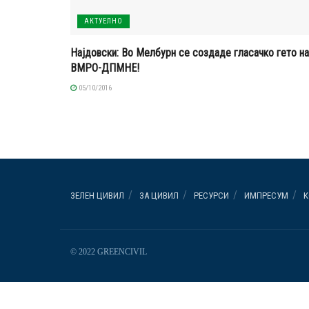
АКТУЕЛНО
Најдовски: Во Мелбурн се создаде гласачко гето на
ВМРО-ДПМНЕ!
05/10/2016
ЗЕЛЕН ЦИВИЛ
ЗА ЦИВИЛ
РЕСУРСИ
ИМПРЕСУМ
К
© 2022 GREENCIVIL