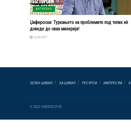
АКТУЕЛНО
Џафероски: Туркањето на проблемите под тепих нè
доведе до оваа мизерија!
16/06/2017
ЗЕЛЕН ЦИВИЛ
ЗА ЦИВИЛ
РЕСУРСИ
ИМПРЕСУМ
К
© 2022 GREENCIVIL