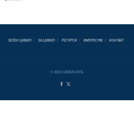
ЗЕЛЕН ЦИВИЛ
ЗА ЦИВИЛ
РЕСУРСИ
ИМПРЕСУМ
КОНТАКТ
© 2022 GREENCIVIL