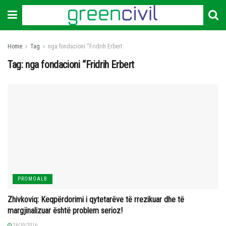
Home
Tag
nga fondacioni “Fridrih Erbert
Tag:
nga fondacioni “Fridrih Erbert
PROMOALB
Zhivkoviq: Keqpërdorimi i qytetarëve të rrezikuar dhe të
margjinalizuar është problem serioz!
26/10/2016