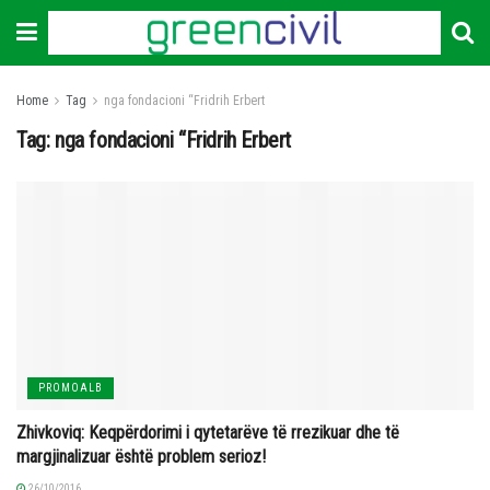
Home
Tag
nga fondacioni “Fridrih Erbert
Tag:
nga fondacioni “Fridrih Erbert
PROMOALB
Zhivkoviq: Keqpërdorimi i qytetarëve të rrezikuar dhe të
margjinalizuar është problem serioz!
26/10/2016