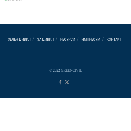
ЗЕЛЕН ЦИВИЛ
ЗА ЦИВИЛ
РЕСУРСИ
ИМПРЕСУМ
КОНТАКТ
© 2022 GREENCIVIL