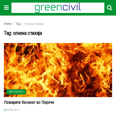
Home
Tag
огнена стихија
Tag:
огнена стихија
АКТУЕЛНО
Пожарите беснеат во Порече
08/08/2017