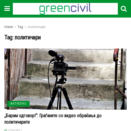
Home
Tag
политичари
Tag:
политичари
АКТУЕЛНО
„Барам одговор!“: Граѓаните со видео обраќања до
политичарите
12/06/2017