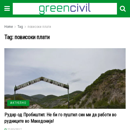
Home
Tag
повисоки плати
Tag:
повисоки плати
АКТУЕЛНО
Рудар од Пробиштип: Не би го пуштил син ми да работи во
рудниците во Македонија!
22/05/2017