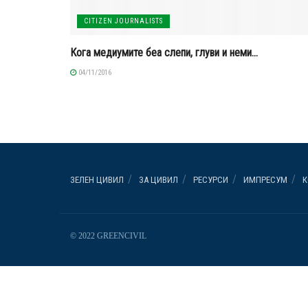
CITIZEN JOURNALISTS
Кога медиумите беа слепи, глуви и неми…
04/11/2016
ЗЕЛЕН ЦИВИЛ
ЗА ЦИВИЛ
РЕСУРСИ
ИМПРЕСУМ
К
© 2022 GREENCIVIL