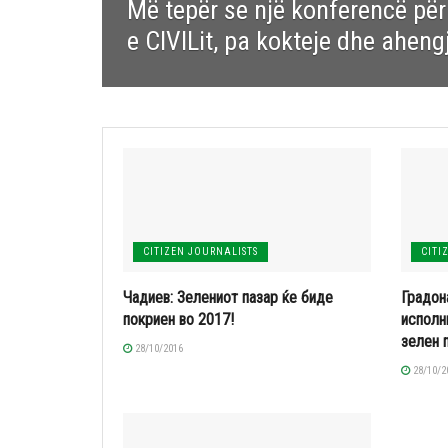
Më tepër se një konferencë pë
e CIVILit, pa kokteje dhe aheng
CITIZEN JOURNALISTS
CITI
Чадиев: Зелениот пазар ќе биде
Градон
покриен во 2017!
исполн
зелен 
28/10/2016
28/10/2