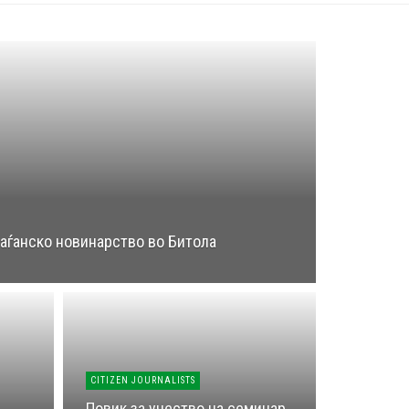
раѓанско новинарство во Битола
CITIZEN JOURNALISTS
Повик за учество на семинар