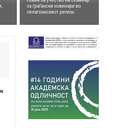
,
за граѓански новинари во
пелагонискиот регион
те