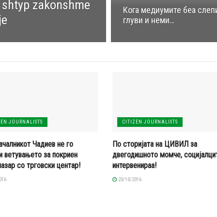
r shtyp zakonshme
Кога медиумите беа слепи
je
глуви и неми…
ZEN JOURNALISTS
CITIZEN JOURNALISTS
ачалникот Чадиев не го
По сторијата на ЦИВИЛ за
и ветувањето за покриен
двегодишното момче, социјалци
пазар со трговски центар!
интервенираа!
016
20/10/2016