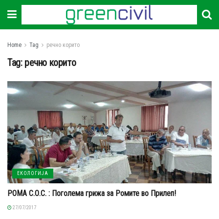
Home
Tag
речно корито
Tag:
речно корито
ЕКОЛОГИЈА
РОМА С.О.С. : Поголема грижа за Ромите во Прилеп!
27/07/2017