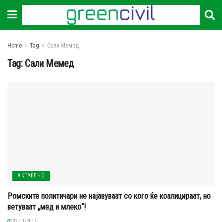
Home
Tag
Сали Мемед
Tag:
Сали Мемед
АКТУЕЛНО
Ромските политичари не најавуваат со кого ќе коалицираат, но
ветуваат „мед и млеко“!
02/11/2016