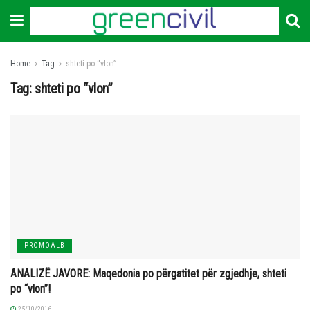
Home
Tag
shteti po “vlon”
Tag:
shteti po “vlon”
PROMOALB
ANALIZË JAVORE: Maqedonia po përgatitet për zgjedhje, shteti
po “vlon”!
25/10/2016