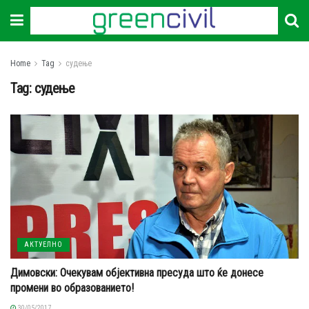
Home
Tag
судење
Tag:
судење
АКТУЕЛНО
Димовски: Очекувам објективна пресуда што ќе донесе
промени во образованието!
30/05/2017