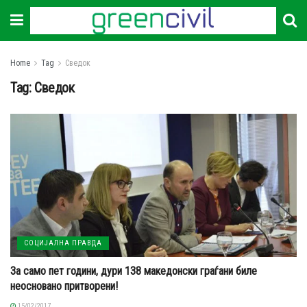
Home
Tag
Сведок
Tag:
Сведок
СОЦИЈАЛНА ПРАВДА
За само пет години, дури 138 македонски граѓани биле
неосновано притворени!
15/02/2017