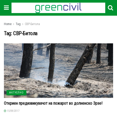
Home
Tag
СВР-Битола
Tag:
СВР-Битола
АКТУЕЛНО
Откриен предизвикувачот на пожарот во долненско Зрзе!
15/08/2017