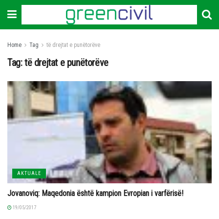
Home
Tag
të drejtat e punëtorëve
Tag:
të drejtat e punëtorëve
AKTUALE
Jovanoviq: Maqedonia është kampion Evropian i varfërisë!
19/05/2017