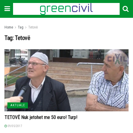
Home
Tag
Tetovë
Tag:
Tetovë
AKTUALE
TETOVË Nuk jetohet me 50 euro! Turp!
09/05/2017