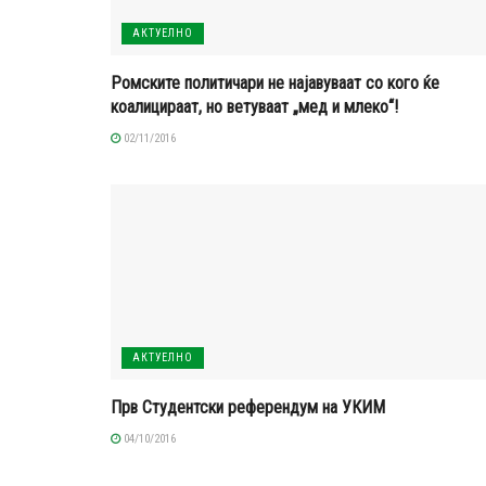
АКТУЕЛНО
Ромските политичари не најавуваат со кого ќе
коалицираат, но ветуваат „мед и млеко“!
02/11/2016
АКТУЕЛНО
Прв Студентски референдум на УКИМ
04/10/2016